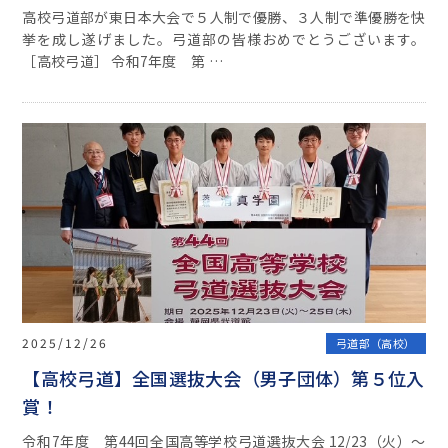
高校弓道部が東日本大会で５人制で優勝、３人制で準優勝を快
挙を成し遂げました。弓道部の皆様おめでとうございます。
［高校弓道］ 令和7年度 第 …
2025/12/26
弓道部（高校）
【高校弓道】全国選抜大会（男子団体）第５位入
賞！
令和7年度 第44回全国高等学校弓道選抜大会 12/23（火）〜