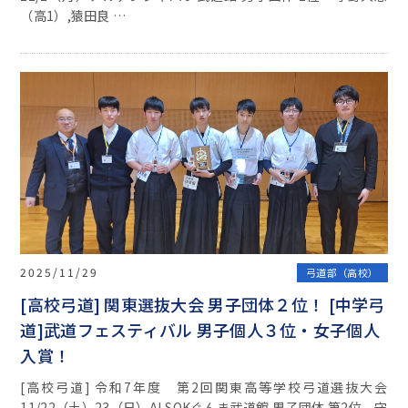
（高1）,猿田良 …
2025/11/29
弓道部（高校）
[高校弓道] 関東選抜大会 男子団体２位！ [中学弓
道]武道フェスティバル 男子個人３位・女子個人
入賞！
[高校弓道] 令和7年度 第2回関東高等学校弓道選抜大会
11/22（土）23（日）ALSOKぐんま武道館 男子団体 第2位 守