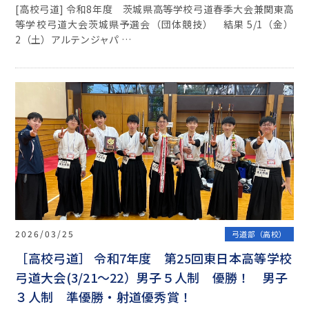
[高校弓道] 令和8年度 茨城県高等学校弓道春季大会兼関東高
等学校弓道大会茨城県予選会（団体競技） 結果 5/1（金）
2（土）アルテンジャパ …
2026/03/25
弓道部（高校）
［高校弓道］ 令和7年度 第25回東日本高等学校
弓道大会(3/21～22）男子５人制 優勝！ 男子
３人制 準優勝・射道優秀賞！