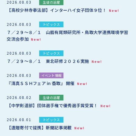
2026.08.03
生徒の活躍
【高校少林寺拳法部】インターハイ女子団体９位！
New!
2026.08.03
トピックス
７／２９～８／１ 山脇有尾類研究所・鳥取大学連携環境学習
交流会参加
New!
2026.08.03
トピックス
７／２９～８／１ 東北研修２０２６実施
New!
2026.08.03
イベント情報
『清真ＳＳＨフェア in 香取』 開催
New!
2026.08.02
生徒の活躍
【中学剣道部】団体選手権で優秀選手賞受賞！
New!
2026.08.01
トピックス
【遺贈寄付で提携】新聞記事掲載
New!