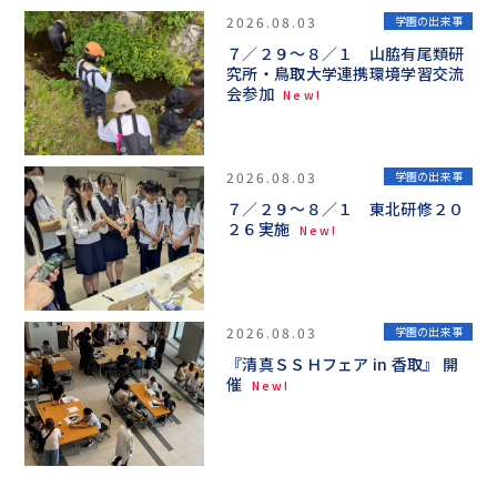
2026.08.03
学園の出来事
７／２９～８／１ 山脇有尾類研
究所・鳥取大学連携環境学習交流
会参加
New!
2026.08.03
学園の出来事
７／２９～８／１ 東北研修２０
２６実施
New!
2026.08.03
学園の出来事
『清真ＳＳＨフェア in 香取』 開
催
New!