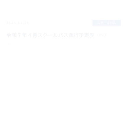
2025.03.21
スクールバス
令和７年４月スクールバス運行予定表
…
2025.02.21
スクールバス
令和７年３月スクールバス運行予定表
…
令和７年２月スクールバス運行予定表