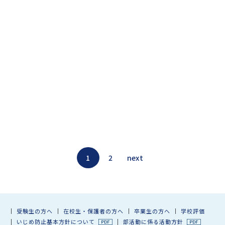
令和6年９月スクールバス運行予定表
令和６年７・８月スクールバス運行予定表
1
2
next
受験生の方へ
在校生・保護者の方へ
卒業生の方へ
学校評価
いじめ防止基本方針について
部活動に係る活動方針