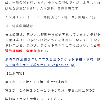
は、一般公開を行います。小さな公演会ですが、よろしけれ
ば足をお運び下さい。入場無料、全席自由です。
１２月１７日（日）１３時開演（１２時３０分開場）予定
於 清真学園講堂
★本公演は、デジタル整理券方式を実施しています。デジタ
ル整理券はLivepocket社のものを使用しています。下記ア
ドレスから、デジタルチケットを入手してください。なお
整
理券は無料、全席自由
です。
清真学園演劇部クリスマス公演のチケット情報・予約・購
入・販売｜ライヴポケット (livepocket.jp)
【公演内容】
第１部 １３時～１４時 中学公演の部
第２部 １４時２０分～１５時２０分 中高合同公演の部
詳細はチラシも参考にしてください。