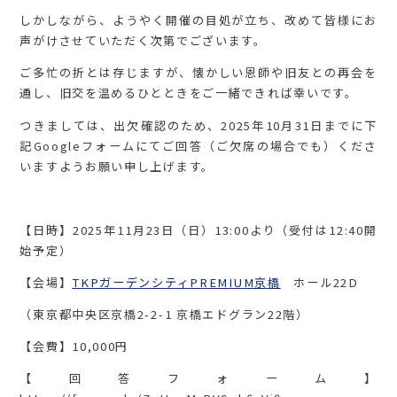
しかしながら、ようやく開催の目処が立ち、改めて皆様にお
声がけさせていただく次第でございます。
ご多忙の折とは存じますが、懐かしい恩師や旧友との再会を
通し、旧交を温めるひとときをご一緒できれば幸いです。
つきましては、出欠確認のため、2025年10月31日までに下
記Googleフォームにてご回答（ご欠席の場合でも）くださ
いますようお願い申し上げます。
【日時】2025年11月23日（日）13:00より（受付は12:40開
始予定）
【会場】
TKPガーデンシティPREMIUM京橋
ホール22D
（東京都中央区京橋2-2-1 京橋エドグラン22階）
【会費】10,000円
【回答フォーム】