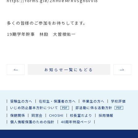
https://forms.gle/ZnHveMrRVSgh6vVi8
多くの皆様のご参加をお待ちしてます。
19期学年幹事 林励 大曽根佑一
お知らせ一覧にもどる
受験生の方へ
在校生・保護者の方へ
卒業生の方へ
学校評価
いじめ防止基本方針について
部活動に係る活動方針
保健関係
同窓会
CHOSHI
校長室だより
採用情報
個人情報保護のための指針
40周年特設ページ