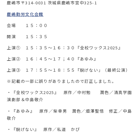
鹿嶋市〒314-0031 茨城県鹿嶋市宮中325-1
鹿嶋勤労文化会館
会場 １５：００
開演 １５：３５
上演① １５：３５～１６：３０『全校ワックス2025』
上演② １６：４５～１７；４０『あゆみ』
上演③ １７：５５～１８：５５『脱げない」（最終公演）
※記載の一部に誤りがありましたので訂正しました。
・『全校ワックス2025』 原作／中村勉 潤色／清真学園
演劇部＆中島敬介
・『あゆみ』 原作／柴幸男 潤色／畑澤聖悟 修正／中島
敬介
・『脱げない』 原作／私道 かぴ