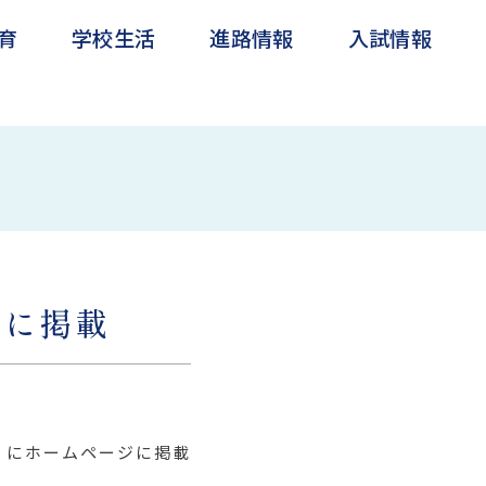
育
学校生活
進路情報
入試情報
生徒インタビュー
卒業生の声
帰国子女入試
聞に掲載
）にホームページに掲載