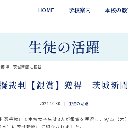
HOME
学校案内
本校の教
交通アクセス
ICT教育
生徒の活躍
】獲得 茨城新聞に掲載
擬裁判【銀賞】獲得 茨城新
2021.10.30
生徒の活躍
判選手権』で本校女子生徒3人が銀賞を獲得し、9/23（木
7（水）に茨城新聞にて紹介されました。